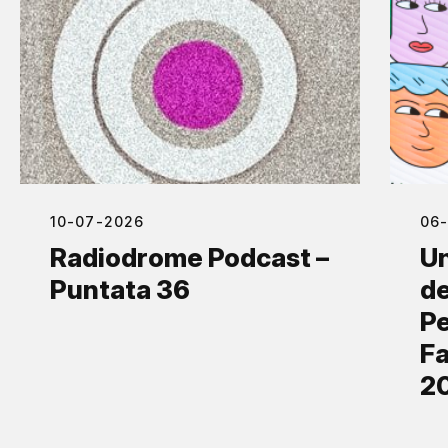
10-07-2026
06
Radiodrome Podcast –
Un
Puntata 36
de
Pe
Fa
2