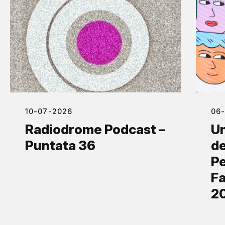
10-07-2026
06
Radiodrome Podcast –
Un
Puntata 36
de
Pe
Fa
2