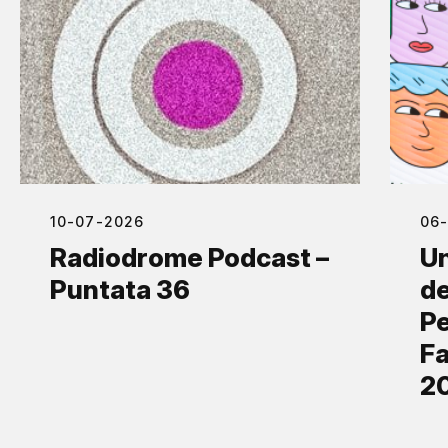
10-07-2026
06
Radiodrome Podcast –
Un
Puntata 36
de
Pe
Fa
2