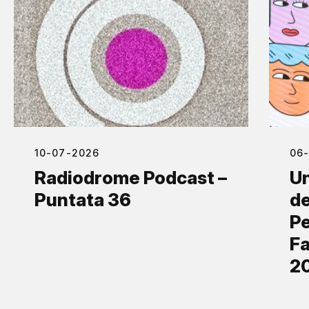
10-07-2026
06
Radiodrome Podcast –
Un
Puntata 36
de
Pe
Fa
2