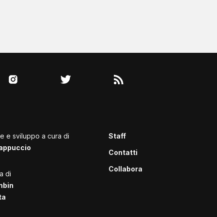
le e sviluppo a cura di
Staff
appuccio
Contatti
Collabora
a di
mbin
ta