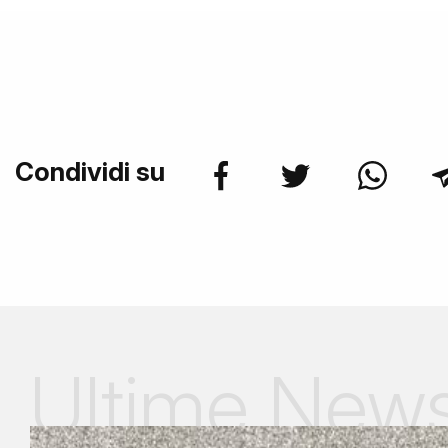
Condividi su
Ultime New