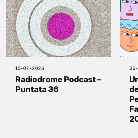
10-07-2026
06
Radiodrome Podcast –
Un
Puntata 36
de
Pe
Fa
2