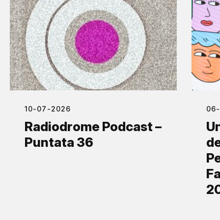
10-07-2026
06
Radiodrome Podcast –
Un
Puntata 36
de
Pe
Fa
2