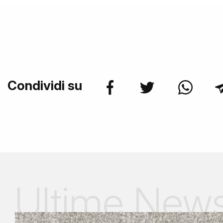
Condividi su
Ultime New