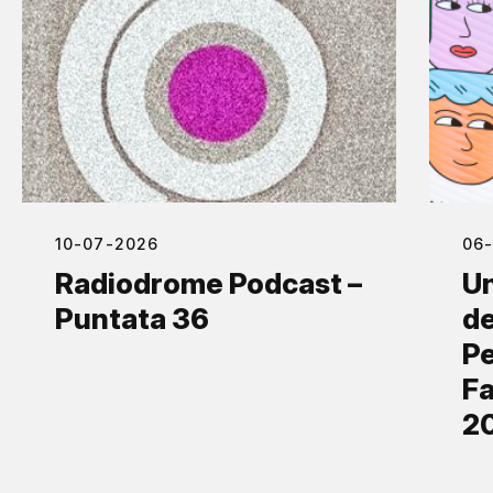
10-07-2026
06
Radiodrome Podcast –
Un
Puntata 36
de
Pe
Fa
2