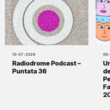
10-07-2026
06
Radiodrome Podcast –
Un
Puntata 36
de
Pe
Fa
2