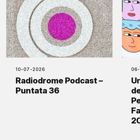
10-07-2026
06
Radiodrome Podcast –
Un
Puntata 36
de
Pe
Fa
2