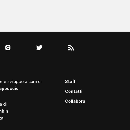
le e sviluppo a cura di
Staff
appuccio
Contatti
Collabora
a di
mbin
ta