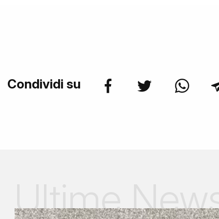
Condividi su
Ultime New