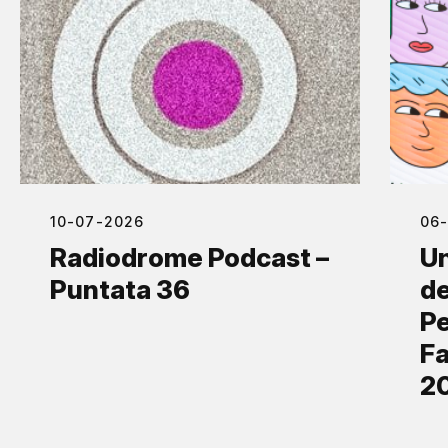
10-07-2026
06
Radiodrome Podcast –
Un
Puntata 36
de
Pe
Fa
2