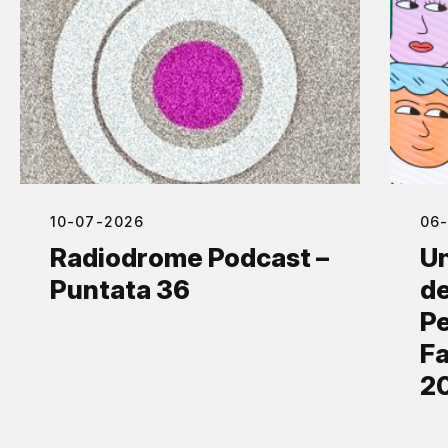
10-07-2026
06
Radiodrome Podcast –
Un
Puntata 36
de
Pe
Fa
2