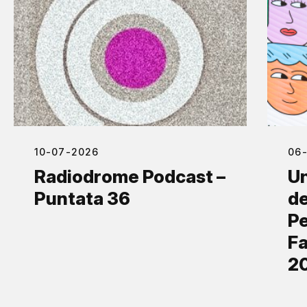
10-07-2026
06
Radiodrome Podcast –
Un
Puntata 36
de
Pe
Fa
2