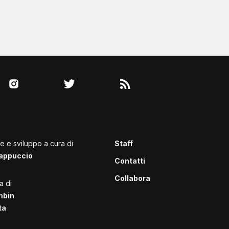
le e sviluppo a cura di
Staff
appuccio
Contatti
Collabora
a di
mbin
ta