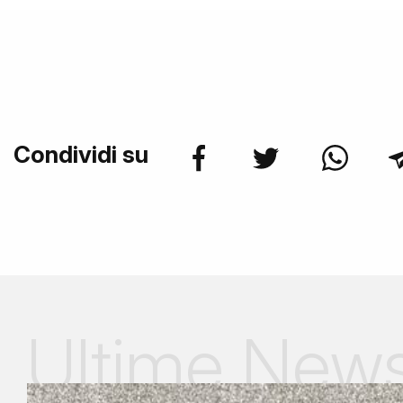
Condividi su
Ultime New