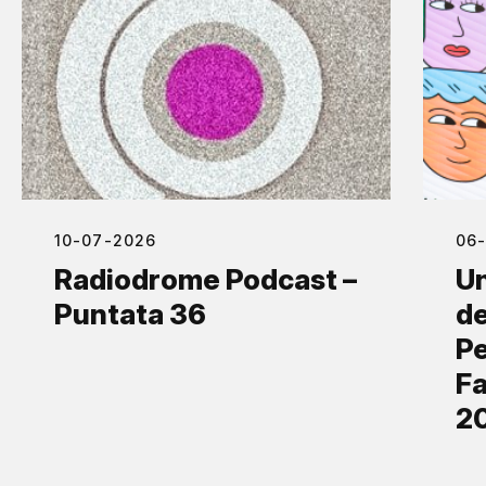
10-07-2026
06
Radiodrome Podcast –
Un
Puntata 36
de
Pe
Fa
2