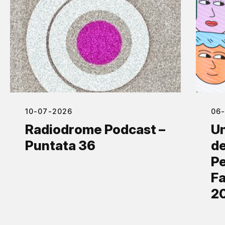
10-07-2026
06
Radiodrome Podcast –
Un
Puntata 36
de
Pe
Fa
2