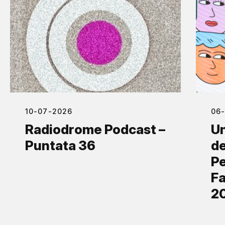
10-07-2026
06
Radiodrome Podcast –
Un
Puntata 36
de
Pe
Fa
2