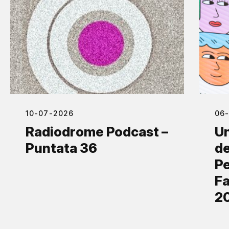
10-07-2026
06
Radiodrome Podcast –
Un
Puntata 36
de
Pe
Fa
2