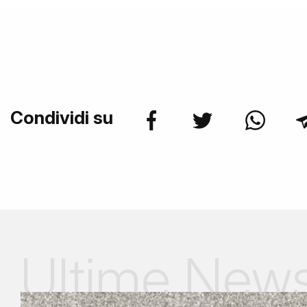
Condividi su
Ultime New