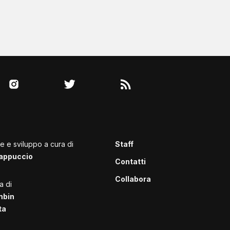
le e sviluppo a cura di
Staff
appuccio
Contatti
Collabora
a di
mbin
ta