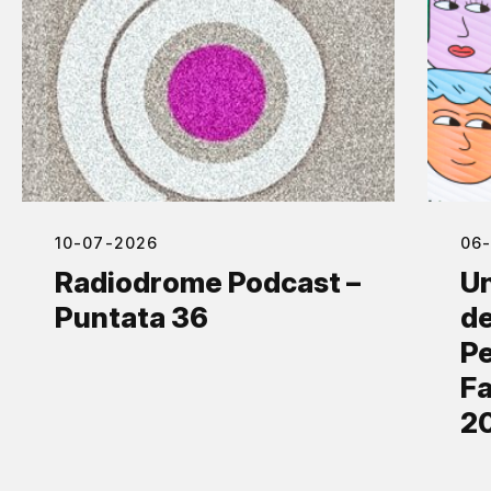
10-07-2026
06
Radiodrome Podcast –
Un
Puntata 36
de
Pe
Fa
2