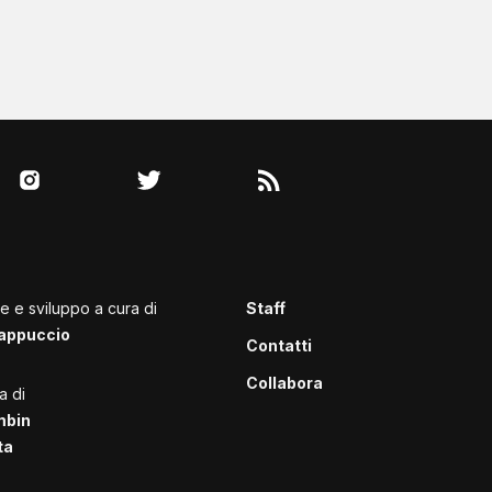
le e sviluppo a cura di
Staff
appuccio
Contatti
Collabora
a di
mbin
ta