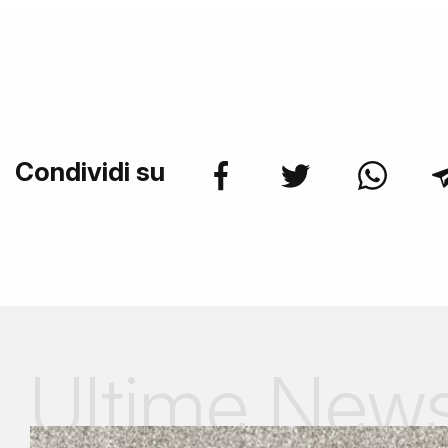
Condividi su
Ultime New