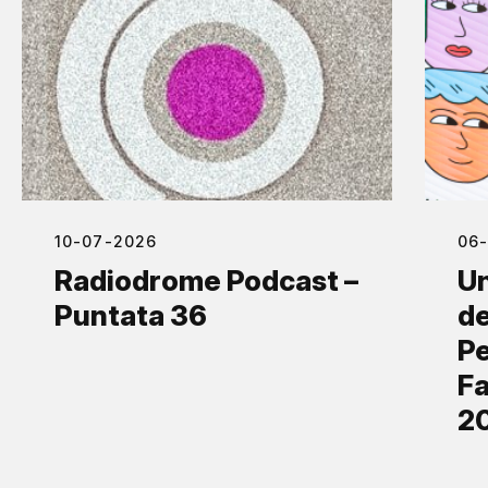
10-07-2026
06
Radiodrome Podcast –
Un
Puntata 36
de
Pe
Fa
2