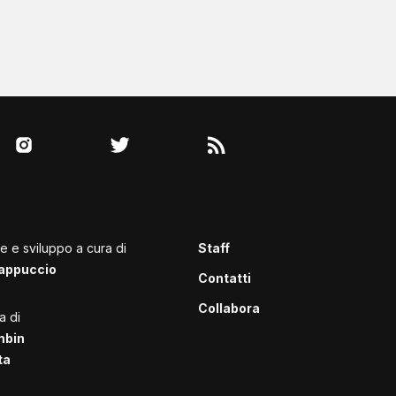
le e sviluppo a cura di
Staff
appuccio
Contatti
Collabora
a di
mbin
ta