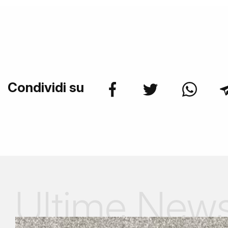
Condividi su
Ultime New