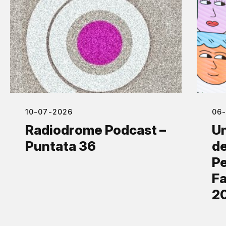
10-07-2026
06
Radiodrome Podcast –
Un
Puntata 36
de
Pe
Fa
2