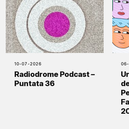
10-07-2026
06
Radiodrome Podcast –
Un
Puntata 36
de
Pe
Fa
2