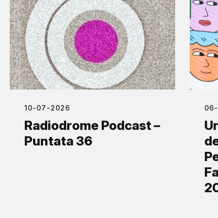
10-07-2026
06
Radiodrome Podcast –
Un
Puntata 36
de
Pe
Fa
2