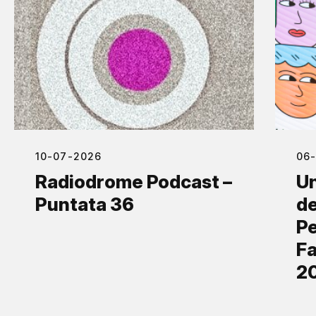
10-07-2026
06
Radiodrome Podcast –
Un
Puntata 36
de
Pe
Fa
2