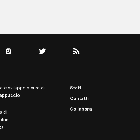
le e sviluppo a cura di
Staff
appuccio
Contatti
Collabora
a di
mbin
ta