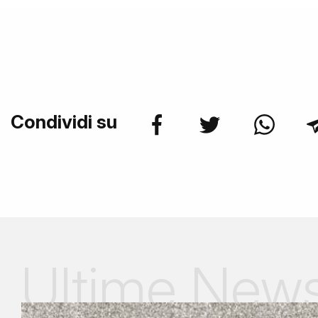
Condividi su
Ultime New