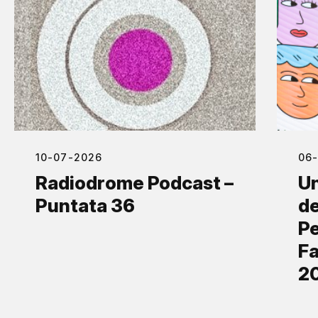
10-07-2026
06
Radiodrome Podcast –
Un
Puntata 36
de
Pe
Fa
2