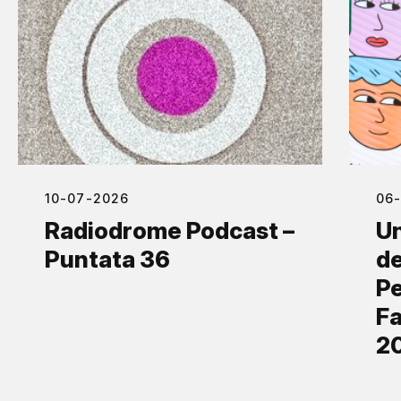
10-07-2026
06
Radiodrome Podcast –
Un
Puntata 36
de
Pe
Fa
2