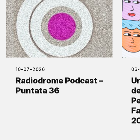
10-07-2026
06
Radiodrome Podcast –
Un
Puntata 36
de
Pe
Fa
2