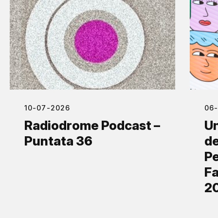
10-07-2026
06
Radiodrome Podcast –
Un
Puntata 36
de
Pe
Fa
2