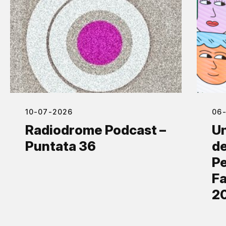
10-07-2026
06
Radiodrome Podcast –
Un
Puntata 36
de
Pe
Fa
2