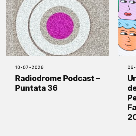
10-07-2026
06
Radiodrome Podcast –
Un
Puntata 36
de
Pe
Fa
2