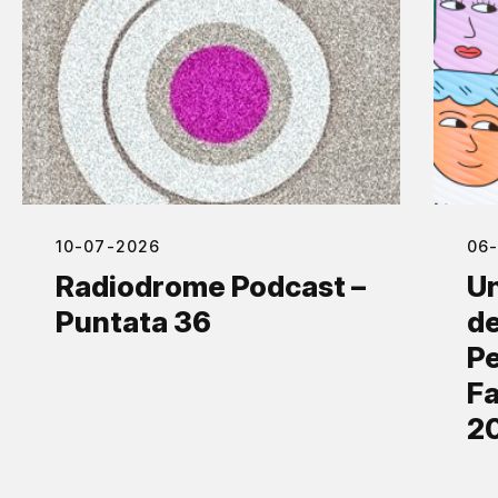
10-07-2026
06
Radiodrome Podcast –
Un
Puntata 36
de
Pe
Fa
2