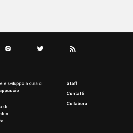
le e sviluppo a cura di
Staff
appuccio
Contatti
Collabora
a di
mbin
ta