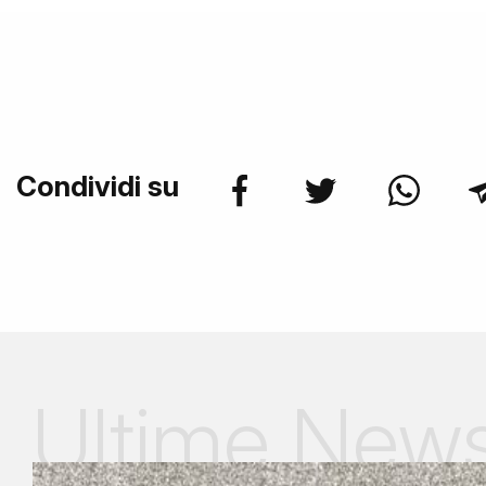
Condividi su
Ultime New