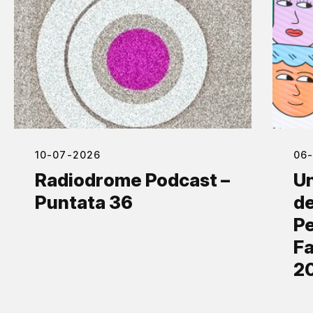
10-07-2026
06
Radiodrome Podcast –
Un
Puntata 36
de
Pe
Fa
2