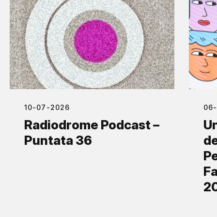
10-07-2026
06
Radiodrome Podcast –
Un
Puntata 36
de
Pe
Fa
2