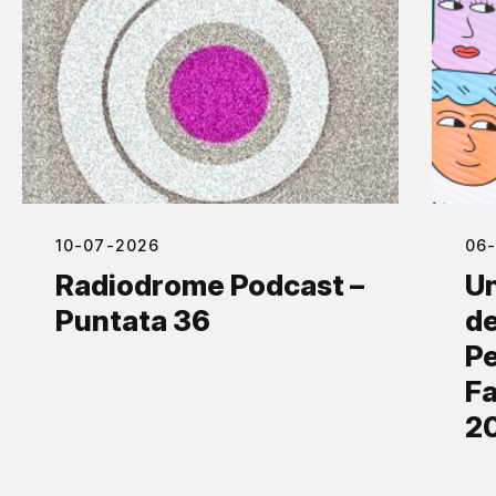
10-07-2026
06
Radiodrome Podcast –
Un
Puntata 36
de
Pe
Fa
2