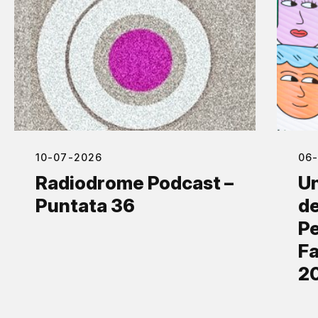
10-07-2026
06
Radiodrome Podcast –
Un
Puntata 36
de
Pe
Fa
2