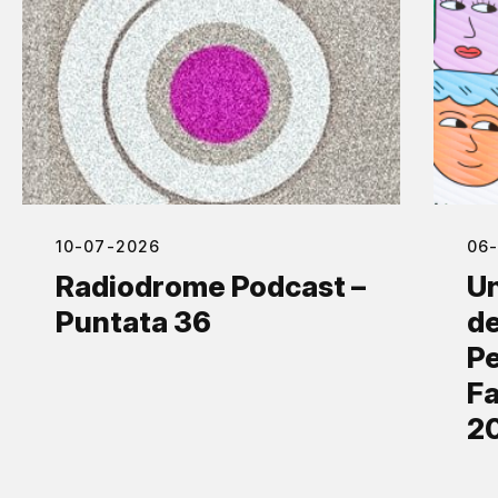
10-07-2026
06
Radiodrome Podcast –
Un
Puntata 36
de
Pe
Fa
2