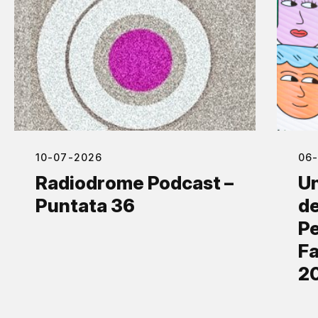
10-07-2026
06
Radiodrome Podcast –
Un
Puntata 36
de
Pe
Fa
2