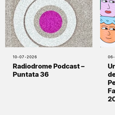
10-07-2026
06
Radiodrome Podcast –
Un
Puntata 36
de
Pe
Fa
2