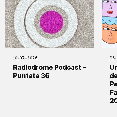
10-07-2026
06
Radiodrome Podcast –
Un
Puntata 36
de
Pe
Fa
2