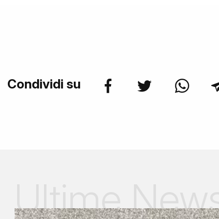
Condividi su
Ultime New