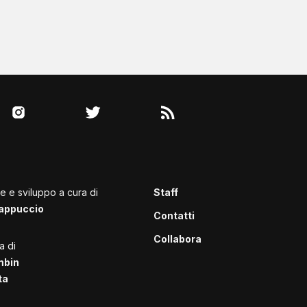
le e sviluppo a cura di
Staff
appuccio
Contatti
Collabora
a di
mbin
ta