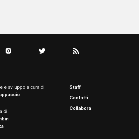
le e sviluppo a cura di
Staff
appuccio
Contatti
Collabora
a di
mbin
ta