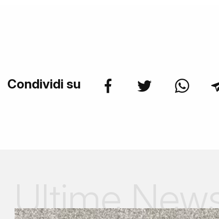
Condividi su
Ultime New