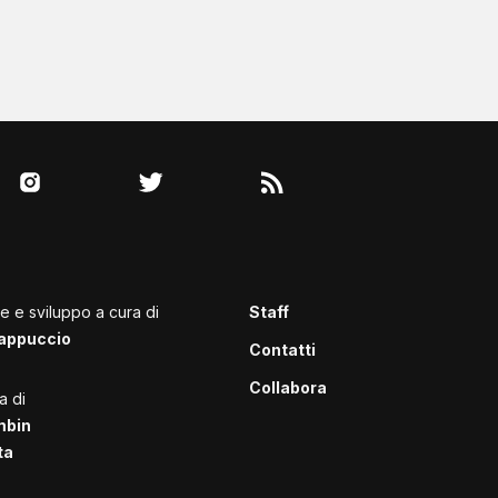
le e sviluppo a cura di
Staff
appuccio
Contatti
Collabora
a di
mbin
ta