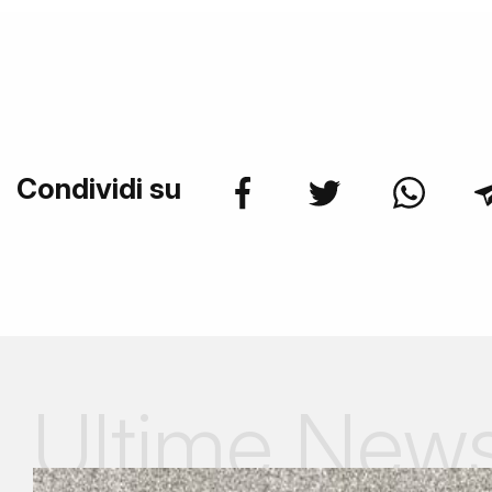
Condividi su
Ultime New