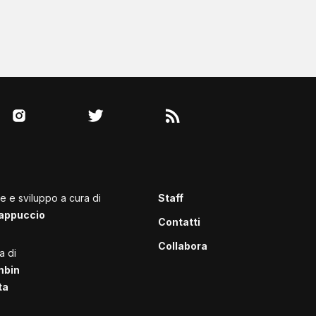
le e sviluppo a cura di
Staff
appuccio
Contatti
Collabora
a di
mbin
ta