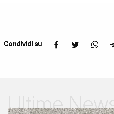
Condividi su
Ultime New